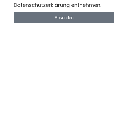
Datenschutzerklärung entnehmen.
Absenden
Alternative:
Holzmanufaktur Zehe
– Dein
verlässlicher Partner für Caravan
Ausbauteile, insbesondere
Wohnwagentische &
Wohnmobiltische, sowie für 3D
Holzlogos und stilvolle Wanddeko aus
Holz
+49 170 5522929