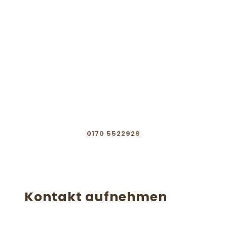
2. Form auswählen von 1 - 4
3. Dekor & Kante auswählen von A - G
4. Sonderwünsche zusammenfassen
5. Daten an uns übermitteln
0170 5522929
Kontakt aufnehmen