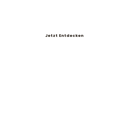
Ein Auszug unserer Projekte
Jetzt Entdecken